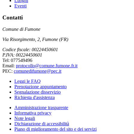
Luoghi
Eventi
Contatti
Comune di Fumone
Via Risorgimento, 2, Fumone (FR)
Codice fiscale: 00224450601
P.IVA: 00224450601
Tel: 077549496
Email:
protocollo@comune.fumone.fr.it
PEC:
comunedifumone@pec.it
Leggi le FAQ
Prenotazione appuntamento
Segnalazione disservizio
Richiesta d'assistenza
Amministrazione trasparente
Informativa privacy
Note legali
Dichiarazione di accessibilità
Piano di miglioramento del sito e dei servizi