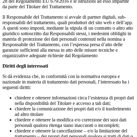
28 del Regolamento EU 679/2016 e le istruzioni ad esso impartite
da parte del Titolare del Trattamento.
Il Responsabile del Trattamento si avvale di partner digitali, sub-
responsabili del trattamento, quali produttori del sito web e dell’app.
A questi sono imposti, mediante la stipula di un contratto o altro atto
giuridico sottoscritto dai Responsabili stessi, i medesimi obblighi in
materia di protezione dei dati personali contenuti nella nomina a
Responsabile del Trattamento, con l’espressa presa d’atto delle
garanzie sufficienti alla messa in atto delle misure tecniche e
organizzative adeguate richieste dal Regolamento
Diritti degli interessati
Si dà evidenza che, in conformità con la normativa europea e
nazionale in materia di trattamento dati personali, l’interessato ha i
seguenti diritti:
chiedere e ottenere informazioni circa l’esistenza di propri dati
nella disponibilità del Titolare e accesso a tali dati;
chiedere la comunicazione dei propri dati e/o il trasferimento
ad altro titolare
chiedere e ottenere la modifica e/o correzione dei suoi dati
personali qualora ritenga siano inaccurati o incompleti;
chiedere e ottenere la cancellazione – e/o la limitazione del
trattamento – dei propri dati personali qualora si tratti di dati o