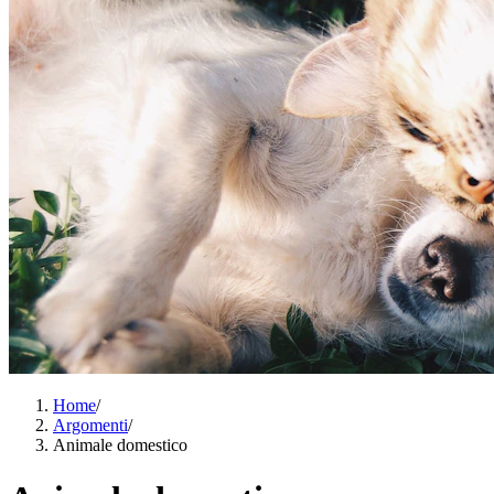
Home
/
Argomenti
/
Animale domestico